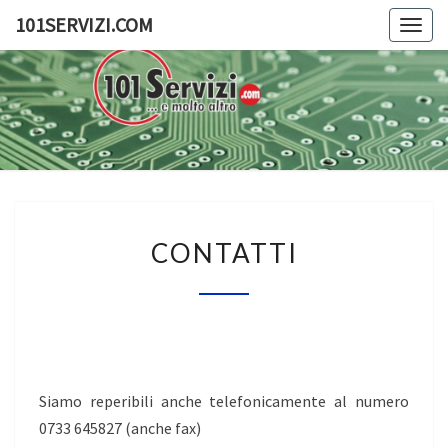
Skip
101SERVIZI.COM
Togg
to
navig
content
101SERV
101
Servizi
E
Molto
Altro
CONTATTI
CONTATTI
Siamo reperibili anche telefonicamente al numero
0733 645827 (anche fax)