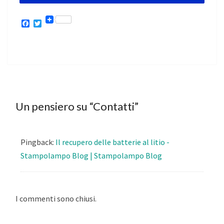
F
T
a
w
c
i
e
t
b
t
o
e
o
r
k
Un pensiero su “
Contatti
”
Pingback:
Il recupero delle batterie al litio -
Stampolampo Blog | Stampolampo Blog
I commenti sono chiusi.