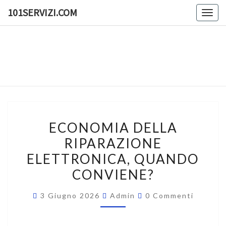
Skip
101SERVIZI.COM
Togg
to
navig
content
101SERV
101
Servizi
E
Molto
Altro
ECONOMIA
ECONOMIA DELLA
DELLA
RIPARAZIONE
RIPARAZIONE
ELETTRONICA, QUANDO
ELETTRONICA,
QUANDO
CONVIENE?
CONVIENE?
Commenti
3 Giugno 2026
Admin
0 Commenti