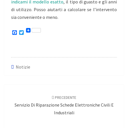
indicami il modello esatto
, il tipo di guasto e gli anni
di utilizzo. Posso aiutarti a calcolare se l’intervento
sia conveniente o meno.
F
T
a
w
c
i
e
t
b
t
o
e
o
r
k
Notizie
Navigazione
articoli
PRECEDENTE
Servizio Di Riparazione Schede Elettroniche Civili E
Industriali