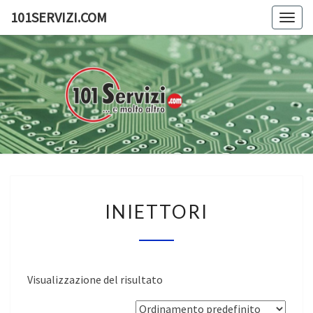
Skip
101SERVIZI.COM
Togg
to
navig
content
101SERV
101
Servizi
E
Molto
Altro
INIETTORI
INIETTORI
Visualizzazione del risultato