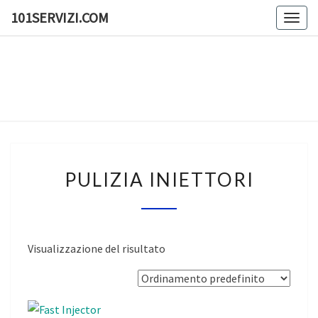
Skip
101SERVIZI.COM
Togg
to
navig
content
101SERV
101
Servizi
E
Molto
Altro
PULIZIA
PULIZIA INIETTORI
INIETTORI
Visualizzazione del risultato