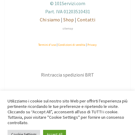
© 101Servizi.com
Part. IVA 01203510431
Chi siamo
|
Shop
|
Contatti
sitemap
Termini d'uso
|
Condizioni di vendita
|
Privacy
Rintraccia spedizioni BRT
Utilizziamo i cookie sul nostro sito Web per offrirti l'esperienza più
pertinente ricordando le tue preferenze e ripetendo le visite.
Cliccando su “Accept All”, acconsenti all'uso di TUTTI i cookie.
Tuttavia, puoi visitare "Cookie Settings" per fornire un consenso
controllato.
© 2026
|
Proudly powered by
WordPress
|
Tema:
Nisarg
Cookie Settings
Accept All