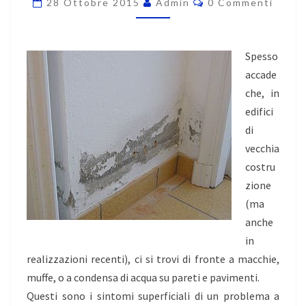
28 Ottobre 2015
Admin
0 Commenti
Spesso
accade
che, in
edifici
di
vecchia
costru
zione
(ma
anche
in
realizzazioni recenti), ci si trovi di fronte a macchie,
muffe, o a condensa di acqua su pareti e pavimenti.
Questi sono i sintomi superficiali di un problema a