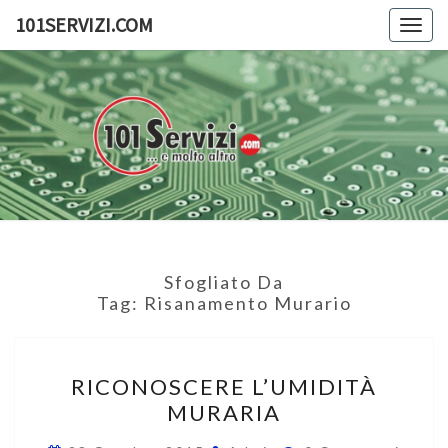
Skip
101SERVIZI.COM
Togg
to
navig
content
101SERV
101
Servizi
E
Molto
Altro
Sfogliato Da
Tag:
Risanamento Murario
RICONOSCERE
RICONOSCERE L’UMIDITÀ
L’UMIDITÀ
MURARIA
MURARIA
Commenti