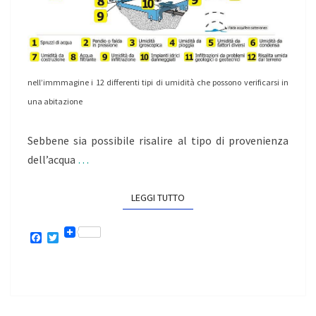
nell’immmagine i 12 differenti tipi di umidità che possono verificarsi in
una abitazione
Sebbene sia possibile risalire al tipo di provenienza
dell’acqua
…
LEGGI TUTTO
LEGGI TUTTO
F
T
a
w
c
i
e
t
b
t
o
e
o
r