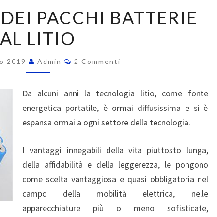
IL
 DEI PACCHI BATTERIE
RECUPERO
AL LITIO
DEI
PACCHI
Commenti
BATTERIE
no 2019
Admin
2 Commenti
AL
LITIO
Da alcuni anni la tecnologia litio, come fonte
energetica portatile, è ormai diffusissima e si è
espansa ormai a ogni settore della tecnologia.
I vantaggi innegabili della vita piuttosto lunga,
della affidabilità e della leggerezza, le pongono
come scelta vantaggiosa e quasi obbligatoria nel
campo della mobilità elettrica, nelle
apparecchiature più o meno sofisticate,