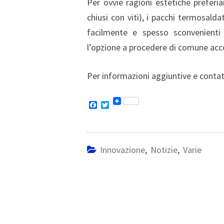
Per ovvie ragioni estetiche preferi
chiusi con viti), i pacchi termosalda
facilmente e spesso sconvenienti
l’opzione a procedere di comune acc
Per informazioni aggiuntive e contat
F
T
a
w
c
i
e
t
b
t
o
e
Innovazione
,
Notizie
,
Varie
o
r
k