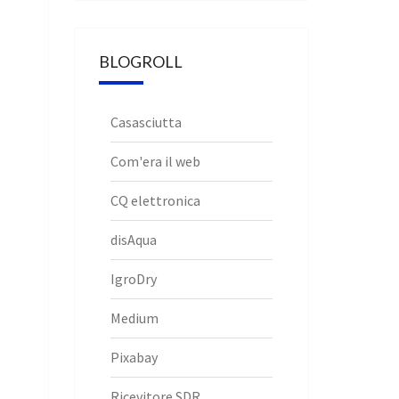
BLOGROLL
Casasciutta
Com'era il web
CQ elettronica
disAqua
IgroDry
Medium
Pixabay
Ricevitore SDR