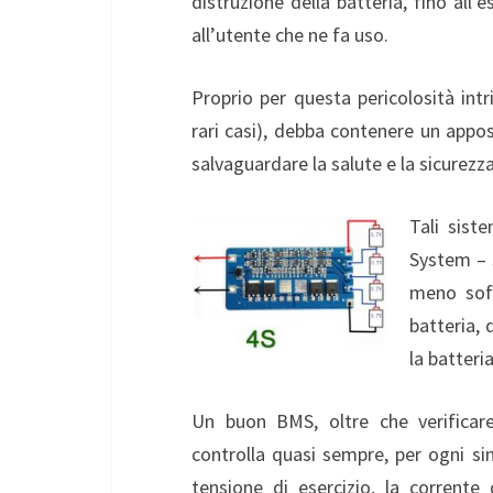
distruzione della batteria, fino all’
all’utente che ne fa uso.
Proprio per questa pericolosità int
rari casi), debba contenere un apposi
salvaguardare la salute e la sicurezza 
Tali sist
System – 
meno sofi
batteria,
la batteria
Un buon BMS, oltre che verificare
controlla quasi sempre, per ogni sin
tensione di esercizio, la corrente 