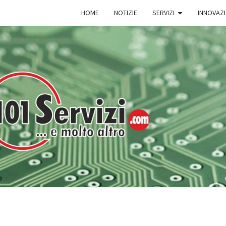
HOME
NOTIZIE
SERVIZI
INNOVAZ
101S
101
Servizi
E
Molto
Altro