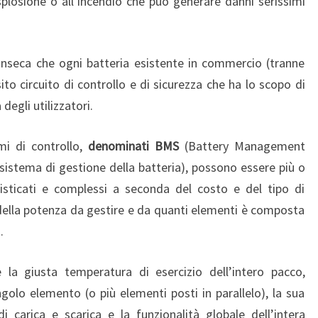
esplosione o all’incendio che può generare danni serissimi
rinseca che ogni batteria esistente in commercio (tranne
to circuito di controllo e di sicurezza che ha lo scopo di
degli utilizzatori.
emi di controllo,
denominati BMS
(Battery Management
sistema di gestione della batteria), possono essere più o
sticati e complessi a seconda del costo e del tipo di
 della potenza da gestire e da quanti elementi è composta
.
 la giusta temperatura di esercizio dell’intero pacco,
golo elemento (o più elementi posti in parallelo), la sua
di carica e scarica e la funzionalità globale dell’intera