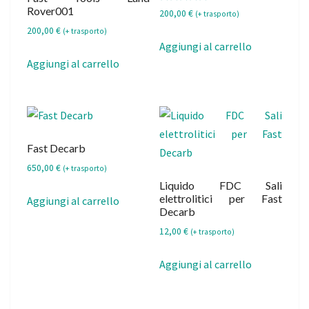
Rover001
Valutato
200,00
€
(+ trasporto)
5.00
su 5
200,00
€
(+ trasporto)
Aggiungi al carrello
Aggiungi al carrello
Fast Decarb
650,00
€
(+ trasporto)
Liquido FDC Sali
elettrolitici per Fast
Aggiungi al carrello
Decarb
12,00
€
(+ trasporto)
Aggiungi al carrello