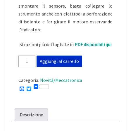
smontare il sensore, basta collegare lo
strumento anche con elettrodi a perforazione
di isolante e far girare il motore osservando
l’indicatore.
Istruzioni più dettagliate in
PDF disponibili qui
FastLevel
Aggiungi al carrello
quantità
Categoria:
Novità/Meccatronica
F
T
a
w
c
i
e
t
b
t
o
e
Descrizione
o
r
k