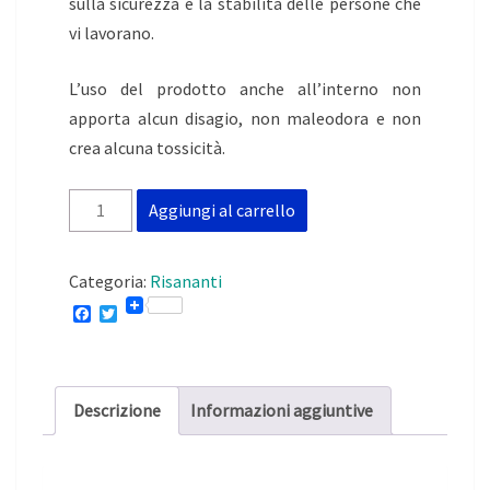
sulla sicurezza e la stabilità delle persone che
vi lavorano.
L’uso del prodotto anche all’interno non
apporta alcun disagio, non maleodora e non
crea alcuna tossicità.
disAqua
Aggiungi al carrello
Antirisalita
5lt
Categoria:
Risananti
quantità
F
T
a
w
c
i
e
t
b
t
o
e
Descrizione
Informazioni aggiuntive
o
r
k