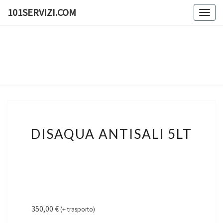
Skip
101SERVIZI.COM
Togg
to
navig
content
101SERV
101
Servizi
E
Molto
Altro
DISAQUA
DISAQUA ANTISALI 5LT
ANTISALI
5LT
350,00
€
(+ trasporto)