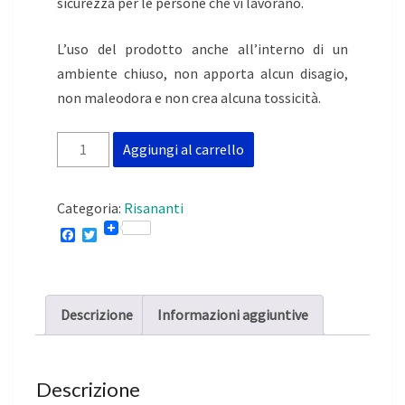
sicurezza per le persone che vi lavorano.
L’uso del prodotto anche all’interno di un
ambiente chiuso, non apporta alcun disagio,
non maleodora e non crea alcuna tossicità.
disAqua
Aggiungi al carrello
Antisali
5lt
Categoria:
Risananti
quantità
F
T
a
w
c
i
e
t
b
t
o
e
Descrizione
Informazioni aggiuntive
o
r
k
Descrizione